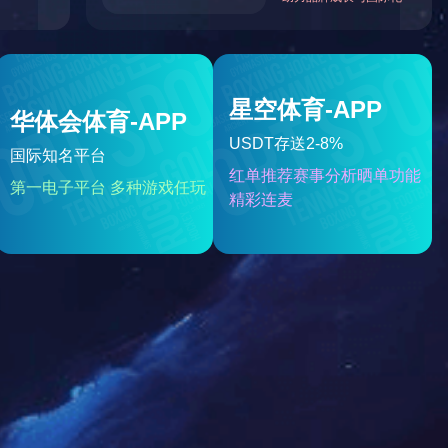
公司风采
NEWS