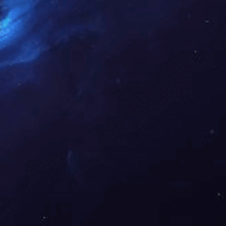
QQ咨询
电话咨询
公司风采
NEWS