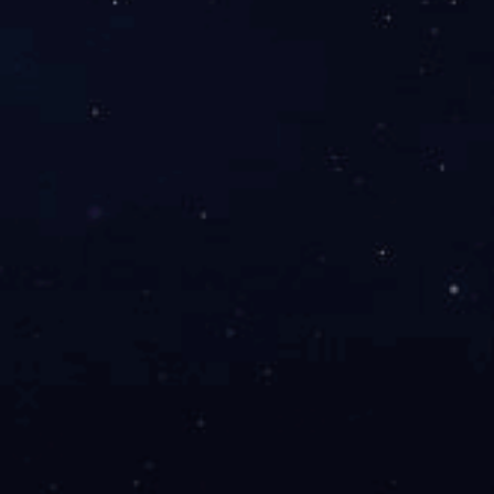
誉资质
公司风采
新闻中心
开云在线网页版
560896249
邮箱：
1329504287@QQ.COM
云在线平台 版权所有 技术支持：