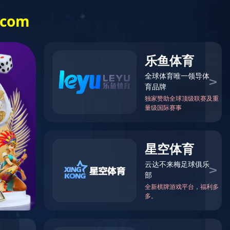
收藏本站
网站地图
开云在线网页版
13560896249
13510899094
业
公司风采
新闻中心