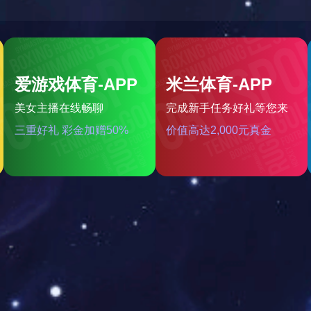
公司风采
NEWS